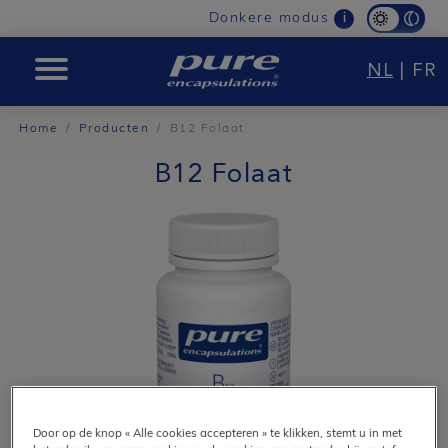
Main
Donkere modus
i
navigation
NL
|
FR
PURE
Home
Producten
B12 Folaat
B12 Folaat
Door op de knop « Alle cookies accepteren » te klikken, stemt u in met