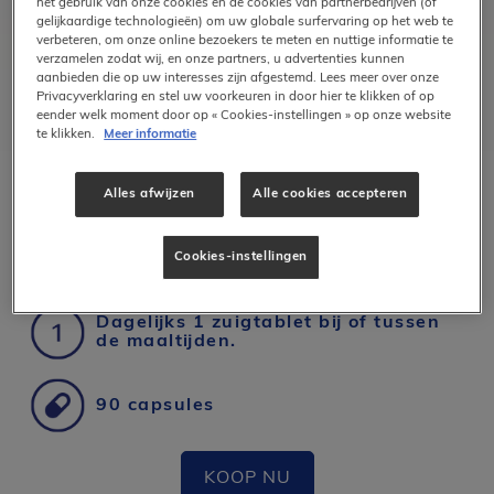
het gebruik van onze cookies en de cookies van partnerbedrijven (of
gelijkaardige technologieën) om uw globale surfervaring op het web te
verbeteren, om onze online bezoekers te meten en nuttige informatie te
verzamelen zodat wij, en onze partners, u advertenties kunnen
aanbieden die op uw interesses zijn afgestemd. Lees meer over onze
Zuigtablet
Privacyverklaring en stel uw voorkeuren in door hier te klikken of op
eender welk moment door op « Cookies-instellingen » op onze website
te klikken.
Meer informatie
Alles afwijzen
Alle cookies accepteren
Cookies-instellingen
Vegan
Dagelijks 1 zuigtablet bij of tussen
de maaltijden.
90 capsules
KOOP NU