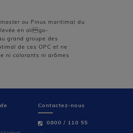
pinaster ou Pinus maritima) du
élevée en oligo-
 au grand groupe des
ptimal de ces OPC et ne
se ni colorants ni arômes
ide
Contactez-nous
0800 / 110 55
tilisation