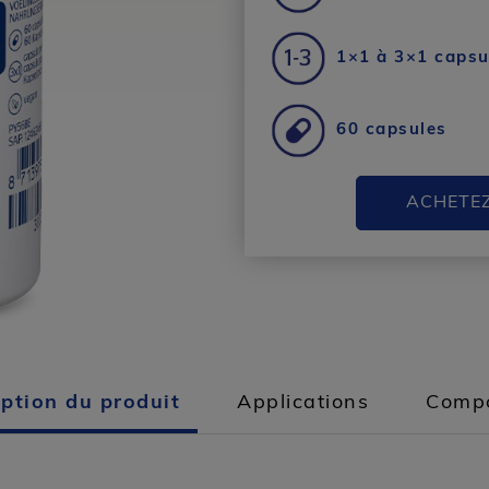
1×1 à 3×1 capsul
60 capsules
ACHETE
iption du produit
Applications
Compo