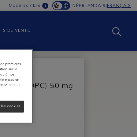
Mode sombre
NÉERLANDAIS
|
FRANÇAIS
i
TS DE VENTE
s de premières
®
l
tion sur le
 qu’à nos
éférences en
maritime (OPC) 50 mg
renez-en plus
 les cookies