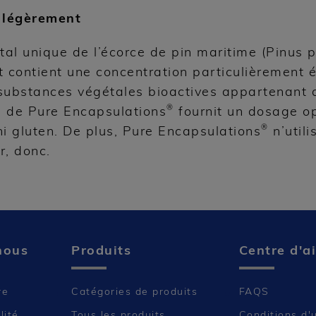
s légèrement
tal unique de l’écorce de pin maritime (Pinus 
it contient une concentration particulièrement 
substances végétales bioactives appartenant
®
de Pure Encapsulations
fournit un dosage o
®
 ni gluten. De plus, Pure Encapsulations
n’utili
r, donc.
nous
Produits
Centre d'a
re
Catégories de produits
FAQS
lité
Tous les produits
Conditions d'u