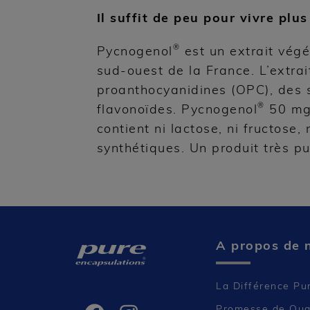
Il suffit de peu pour vivre plu
®
Pycnogenol
est un extrait végé
sud-ouest de la France. L’extra
proanthocyanidines (OPC), des 
®
flavonoïdes. Pycnogenol
50 mg 
contient ni lactose, ni fructose,
synthétiques. Un produit très pu
A propos de 
La Différence Pu
Promesse de Qua