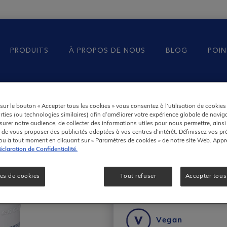
PRODUITS
À PROPOS DE NOUS
BLOG
POIN
sur le bouton « Accepter tous les cookies » vous consentez à l’utilisation de cookie
Pycnogeno
arties (ou technologies similaires) afin d’améliorer votre expérience globale de naviga
urer notre audience, de collecter des informations utiles pour nous permettre, ainsi
 de vous proposer des publicités adaptées à vos centres d’intérêt. Définissez vos pr
Extrait de pin 
ou à tout moment en cliquant sur « Paramètres de cookies » de notre site Web. App
claration de Confidentialité.
es de cookies
Tout refuser
Accepter tous
Vegan