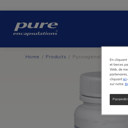
Main
navigation
PURE
®
Home
Produits
Pycnogenol
En cliquant 
et tierces p
Web, de mes
partenaires,
cliquant
ici
sur notre
Dé
Paramètr