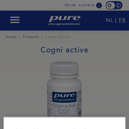
Main
Mode sombre
i
navigation
NL
|
FR
PURE
Home
Produits
Cogni active
Cogni active