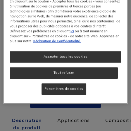
En cliquant sur le bouton « Accepter tous les cookies » vous consentez
à l’utilisation de cookies de premières et tierces parties (ou
technologies similaires) afin d’améliorer votre expérience globale de
navigation sur le Web, de mesurer notre audience, de collecter des
informations utiles pour nous permettre, ainsi qu’à nos partenaires, de
Avec citicoline
vous proposer des publicités adaptées à vos centres d’intérêt.
Définissez vos préférences en cliquant
ici
ou à tout moment en
cliquant sur « Paramètres de cookies » de notre site Web. Apprenez-en
plus sur notre
Déclaration de Confidentialité.
Vegan
Accepter tous les cookies
2 capsules par jour aux repas.
Tout refuser
60 capsules
Paramètres de cookies
ACHETEZ MAINTENANT
Description
Applications
Composit
du produit